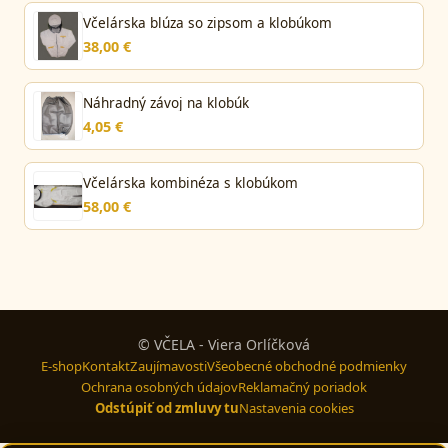
Včelárska blúza so zipsom a klobúkom
38,00 €
Náhradný závoj na klobúk
4,05 €
Včelárska kombinéza s klobúkom
58,00 €
© VČELA - Viera Orlíčková
E-shop
Kontakt
Zaujímavosti
Všeobecné obchodné podmienky
Ochrana osobných údajov
Reklamačný poriadok
Odstúpiť od zmluvy tu
Nastavenia cookies