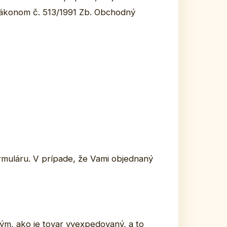
zákonom č. 513/1991 Zb. Obchodný
ormuláru. V prípade, že Vami objednaný
ým, ako je tovar vyexpedovaný, a to