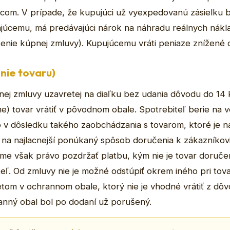
l.com. V prípade, že kupujúci už vyexpedovanú zásielku
ajúcemu, má predávajúci nárok na náhradu reálnych nák
nie kúpnej zmluvy). Kupujúcemu vráti peniaze znížené o 
nie tovaru)
nej zmluvy uzavretej na diaľku bez udania dôvodu do 14 
) tovar vrátiť v pôvodnom obale. Spotrebiteľ berie na
o v dôsledku takého zaobchádzania s tovarom, ktoré je nad
 na najlacnejší ponúkaný spôsob doručenia k zákazníkovi
e však právo pozdržať platbu, kým nie je tovar doruče
ľ. Od zmluvy nie je možné odstúpiť okrem iného pri tova
retom v ochrannom obale, ktorý nie je vhodné vrátiť z dô
anný obal bol po dodaní už porušený.