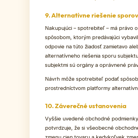
9. Alternatívne riešenie sporo
Nakupujúci – spotrebiteľ – má právo o
spôsobom, ktorým predávajúci vybavil 
odpovie na túto žiadosť zamietavo ale
alternatívneho riešenia sporu subjekt
subjektmi sú orgány a oprávnené práv
Návrh môže spotrebiteľ podať spôsob
prostredníctvom platformy alternatívn
10. Záverečné ustanovenia
Vyššie uvedené obchodné podmienky s
potvrdzuje, že si všeobecné obchodné 
zmenu cien tovaru a kedykoľvek zme