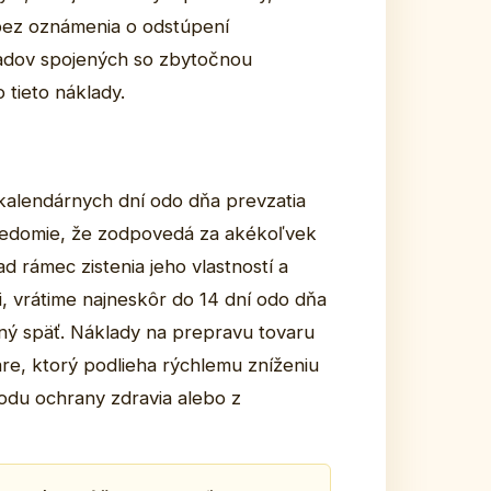
 bez oznámenia o odstúpení
ladov spojených so zbytočnou
tieto náklady.
kalendárnych dní odo dňa prevzatia
 vedomie, že zodpovedá za akékoľvek
 rámec zistenia jeho vlastností a
, vrátime najneskôr do 14 dní odo dňa
ný späť. Náklady na prepravu tovaru
re, ktorý podlieha rýchlemu zníženiu
vodu ochrany zdravia alebo z