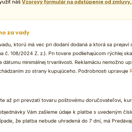
yužiť náš
Vzorový formulár na odstúpenie od zmluvy
ho za vady
du, ktorú má vec pri dodaní dodaná a ktorá sa prejaví d
č. 108/2024 Z. z.). Pri tovare podliehajúcom rýchlej ska
 dátumu minimálnej trvanlivosti. Reklamáciu nemožno up
hádzaním zo strany kupujúceho. Podrobnosti upravuje
íte až pri prevzatí tovaru poštovému doručovateľovi, kur
j objednávky Vám zašleme údaje k platbe s uvedeným čís
prípade, že platba nebude uhradená do 7 dní, má Predávaj