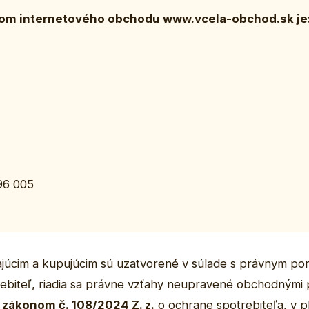
om internetového obchodu www.vcela-obchod.sk je
996 005
úcim a kupujúcim sú uzatvorené v súlade s právnym por
rebiteľ, riadia sa právne vzťahy neupravené obchodným
,
zákonom č. 108/2024 Z. z.
o ochrane spotrebiteľa, v p