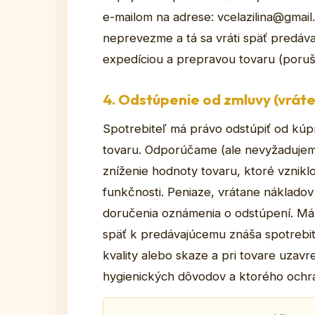
e-mailom na adrese: vcelazilina@gmai
neprevezme a tá sa vráti späť predáv
expedíciou a prepravou tovaru (poruše
4. Odstúpenie od zmluvy (vráte
Spotrebiteľ má právo odstúpiť od kúp
tovaru. Odporúčame (ale nevyžadujeme
zníženie hodnoty tovaru, ktoré vznikl
funkčnosti. Peniaze, vrátane nákladov
doručenia oznámenia o odstúpení. Mám
späť k predávajúcemu znáša spotrebite
kvality alebo skaze a pri tovare uzav
hygienických dôvodov a ktorého ochr