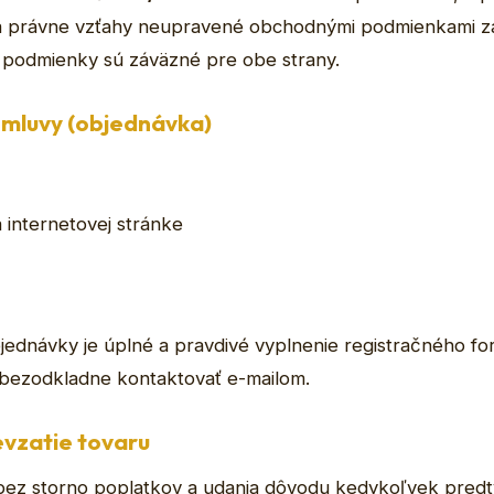
 sa právne vzťahy neupravené obchodnými podmienkami 
 podmienky sú záväzné pre obe strany.
zmluvy (objednávka)
 internetovej stránke
jednávky je úplné a pravdivé vyplnenie registračného f
bezodkladne kontaktovať e-mailom.
evzatie tovaru
bez storno poplatkov a udania dôvodu kedykoľvek predt