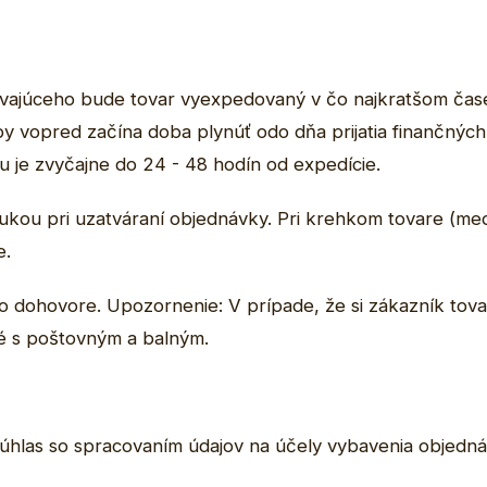
júceho bude tovar vyexpedovaný v čo najkratšom čase a
by vopred začína doba plynúť odo dňa prijatia finančnýc
 je zvyčajne do 24 - 48 hodín od expedície.
ukou pri uzatváraní objednávky. Pri krehkom tovare (med
e.
po dohovore. Upozornenie: V prípade, že si zákazník tova
é s poštovným a balným.
hlas so spracovaním údajov na účely vybavenia objednávk