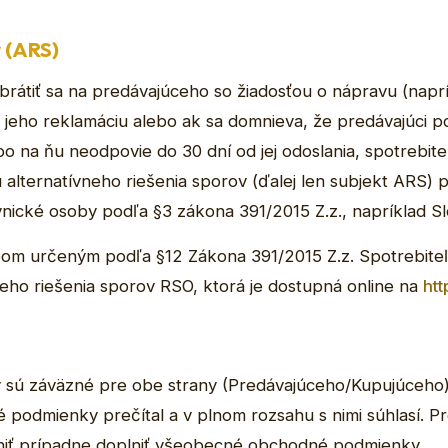
v (ARS)
brátiť sa na predávajúceho so žiadosťou o nápravu (naprí
jeho reklamáciu alebo ak sa domnieva, že predávajúci po
bo na ňu neodpovie do 30 dní od jej odoslania, spotrebit
u alternatívneho riešenia sporov (ďalej len subjekt ARS)
nické osoby podľa §3 zákona 391/2015 Z.z., napríklad S
om určeným podľa §12 Zákona 391/2015 Z.z. Spotrebiteľ
eho riešenia sporov RSO, ktorá je dostupná online na
ht
ú záväzné pre obe strany (Predávajúceho/Kupujúceho).
podmienky prečítal a v plnom rozsahu s nimi súhlasí. Pr
niť prípadne doplniť všeobecné obchodné podmienky.