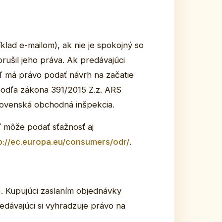
klad e-mailom), ak nie je spokojný so
rušil jeho práva. Ak predávajúci
eľ má právo podať návrh na začatie
 podľa zákona 391/2015 Z.z. ARS
lovenská obchodná inšpekcia.
 môže podať sťažnosť aj
tp://ec.europa.eu/consumers/odr/
.
 Kupujúci zaslaním objednávky
edávajúci si vyhradzuje právo na