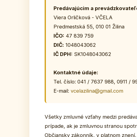
Predávajúcim a prevádzkovateľ
Viera Orličková - VČELA
Predmestská 55, 010 01 Žilina
IČO:
47 839 759
DIČ:
1048043062
IČ DPH:
SK1048043062
Kontaktné údaje:
Tel. číslo: 041 / 7637 988, 0911 / 
E-mail:
vcelazilina@gmail.com
Všetky zmluvné vzťahy medzi predávaj
prípade, ak je zmluvnou stranou spot
Občiansky zákonník, v platnom znení