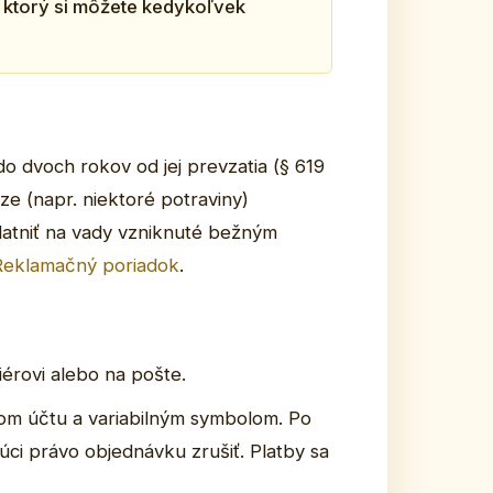
, ktorý si môžete kedykoľvek
o dvoch rokov od jej prevzatia (§ 619
ze (napr. niektoré potraviny)
latniť na vady vzniknuté bežným
Reklamačný poriadok
.
iérovi alebo na pošte.
lom účtu a variabilným symbolom. Po
úci právo objednávku zrušiť. Platby sa