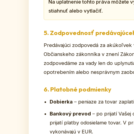
Na uplatnenie tohto práva môžete v
stiahnuť alebo vytlačiť.
5. Zodpovednosť predávajúce
Predávajúci zodpovedá za akúkoľvek va
Občianskeho zákonníka v znení Zákona 
zodpovedáme za vady len do uplynutia
opotrebením alebo nesprávnym zaobc
6. Platobné podmienky
Dobierka
– peniaze za tovar zaplat
Bankový prevod
– po prijatí Vaše
prijatí platby odosielame tovar. V 
vykonávajú v EUR.