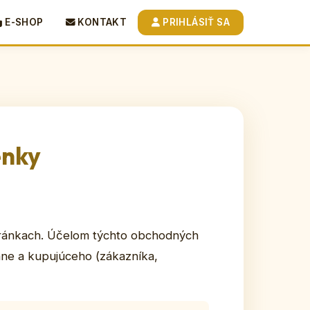
E-SHOP
KONTAKT
PRIHLÁSIŤ SA
enky
tránkach. Účelom týchto obchodných
ane a kupujúceho (zákazníka,