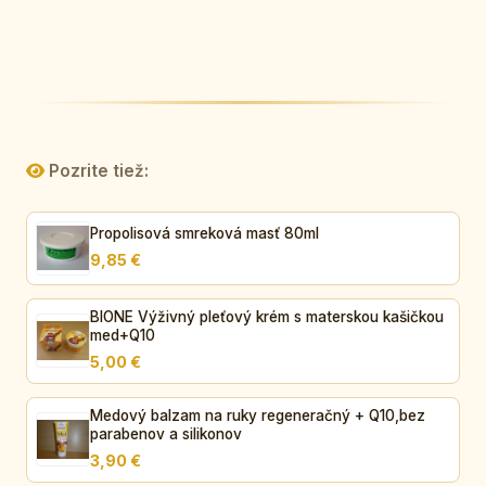
Pozrite tiež:
Propolisová smreková masť 80ml
9,85 €
BIONE Výživný pleťový krém s materskou kašičkou
med+Q10
5,00 €
Medový balzam na ruky regeneračný + Q10,bez
parabenov a silikonov
3,90 €