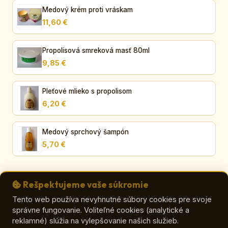
Medový krém proti vráskam
11,60 €
Propolisová smreková masť 80ml
9,85 €
Pleťové mlieko s propolisom
6,20 €
Medový sprchový šampón
5,70 €
Rešpektujeme vaše súkromie
Tento web používa nevyhnutné súbory cookies pre svoje
správne fungovanie. Voliteľné cookies (analytické a
© VČELA – Viera Orličková
reklamné) slúžia na vylepšovanie našich služieb.
E-shop
|
Kontakt
|
Zaujímavosti o mede
|
O mede
|
Ako vybrať med
|