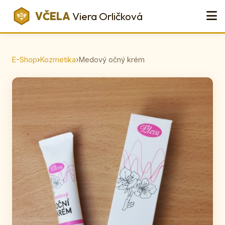
VČELA
Viera Orličková
E-Shop
›
Kozmetika
›
Medový očný krém