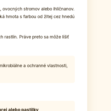
by, ovocných stromov alebo ihličnanov.
cká hmota s farbou od žltej cez hnedú
 rastlín. Práve preto sa môže líšiť
mikrobiálne a ochranné vlastnosti,
rej alebo pastilky