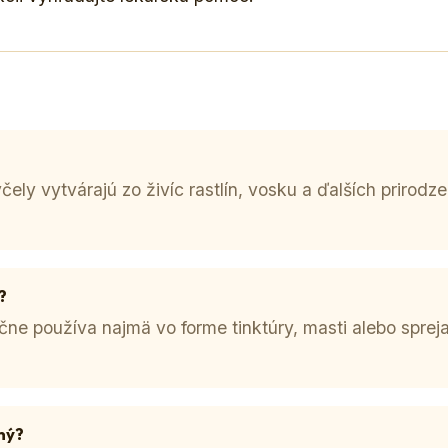
čely vytvárajú zo živíc rastlín, vosku a ďalších prirodze
?
čne používa najmä vo forme tinktúry, masti alebo spreja
ný?