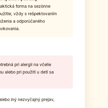
aktická forma na sezónne
užitie, vždy s rešpektovaním
oženia a odporúčaného
ávkovania.
rebná pri alergii na včelie
u alebo pri použití u detí sa
alebo iný nezvyčajný prejav,