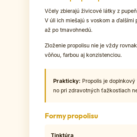
Včely zbierajú živicové látky z pupeň
V úli ich miešajú s voskom a ďalšími
až po tmavohnedú.
Zloženie propolisu nie je vždy rovnak
vôňou, farbou aj konzistenciou.
Prakticky:
Propolis je doplnkový 
no pri zdravotných ťažkostiach n
Formy propolisu
Tinktúra