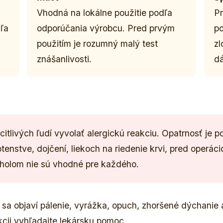
Vhodná na lokálne použitie podľa
Pr
ľa
odporúčania výrobcu. Pred prvým
po
použitím je rozumný malý test
zl
znášanlivosti.
d
itlivých ľudí vyvolať alergickú reakciu. Opatrnosť je pot
otenstve, dojčení, liekoch na riedenie krvi, pred operácio
oholom nie sú vhodné pre každého.
k sa objaví pálenie, vyrážka, opuch, zhoršené dýchanie 
akcii vyhľadajte lekársku pomoc.