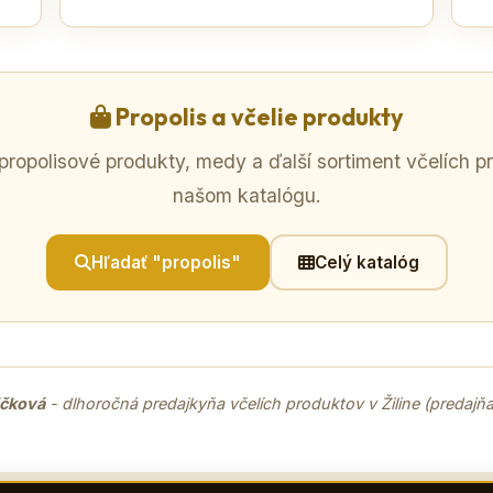
Propolis a včelie produkty
 propolisové produkty, medy a ďalší sortiment včelích 
našom katalógu.
Hľadať "propolis"
Celý katalóg
ičková
- dlhoročná predajkyňa včelích produktov v Žiline (predaj