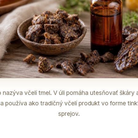
 nazýva včelí tmel. V úli pomáha utesňovať škáry a
 používa ako tradičný včelí produkt vo forme tink
sprejov.