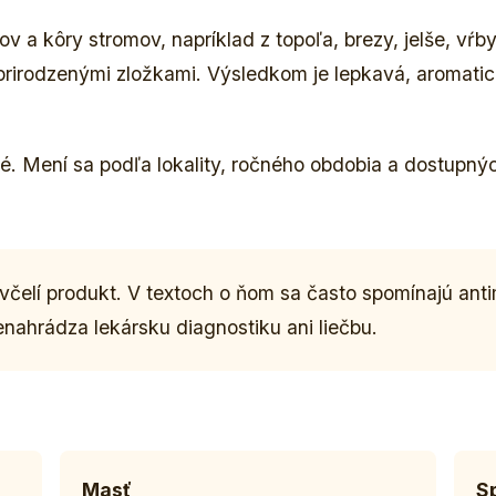
ov a kôry stromov, napríklad z topoľa, brezy, jelše, vŕ
 prirodzenými zložkami. Výsledkom je lepkavá, aromati
é. Mení sa podľa lokality, ročného obdobia a dostupných
včelí produkt. V textoch o ňom sa často spomínajú anti
enahrádza lekársku diagnostiku ani liečbu.
Masť
Sp