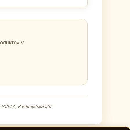
produktov v
ňa VČELA, Predmestská 55).