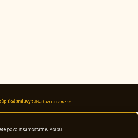
úpiť od zmluvy tu
Nastavenia cookies
ete povoliť samostatne. Voľbu