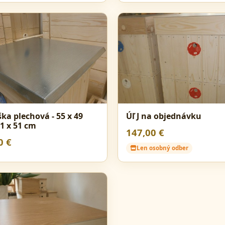
ška plechová - 55 x 49
Úľ J na objednávku
1 x 51 cm
147,00 €
0 €
Len osobný odber