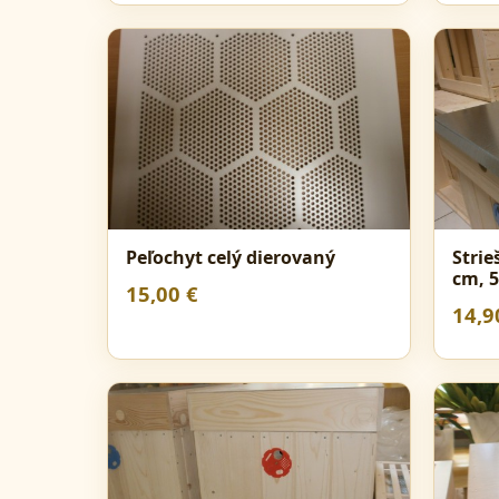
Peľochyt celý dierovaný
Strie
cm, 5
15,00 €
14,9