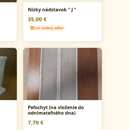
Nízky nádstavok " J "
35,00 €
Len osobný odber
Peľochyt (na vloženie do
odnímateľného dna)
7,70 €