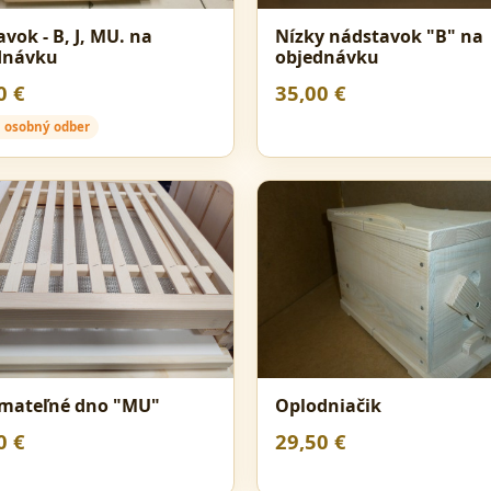
vok - B, J, MU. na
Nízky nádstavok "B" na
dnávku
objednávku
0 €
35,00 €
 osobný odber
mateľné dno "MU"
Oplodniačik
0 €
29,50 €