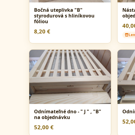
Bočná uteplivka "B"
Násta
styrodurová s hliníkovou
obje
fóliou
40,0
8,20 €
Len
Odnímateľné dno - " J " , "B"
Odní
na objednávku
52,0
52,00 €