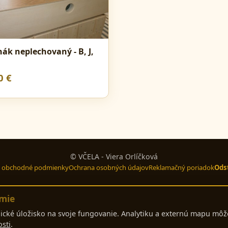
ák neplechovaný - B, J,
0 €
© VČELA - Viera Orlíčková
 obchodné podmienky
Ochrana osobných údajov
Reklamačný poriadok
Odst
mie
cké úložisko na svoje fungovanie. Analytiku a externú mapu môž
sti
.