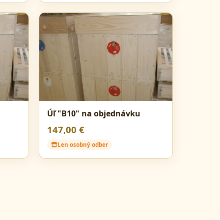
Úľ "B10" na objednávku
147,00 €
Len osobný odber