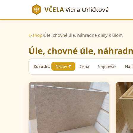
VČELA
Viera Orlíčková
E-shop
›
Úle, chovné úle, náhradné diely k úľom
Úle, chovné úle, náhradn
Zoradiť:
Názov
Cena
Najnovšie
Naj