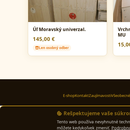
Úľ Moravský univerzal.
Vrchn
MU
145,00 €
15,0
Len osobný odber
E-shop
Kontakt
Zaujímavosti
Všeobecné
Rešpektujeme vaše súkro
Tento web používa nevyhnutné techni
môžete kedykoľvek zmeniť.
Podrobno