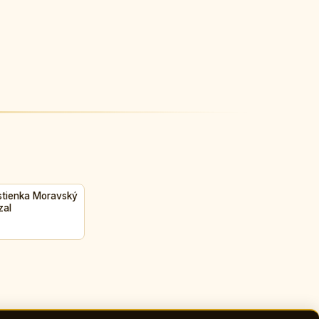
stienka Moravský
zal