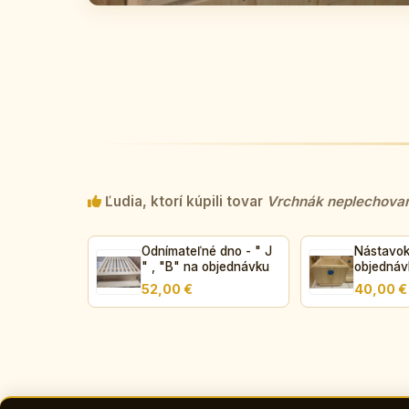
Ľudia, ktorí kúpili tovar
Vrchnák neplechovan
Odnímateľné dno - " J
Nástavok -
" , "B" na objednávku
objednáv
52,00 €
40,00 €