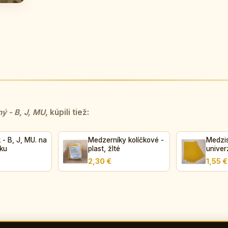
ý - B, J, MU
, kúpili tiež:
 B, J, MU. na
Medzerníky kolíčkové -
Medzi
ku
plast, žlté
univer
2,30 €
1,55 €