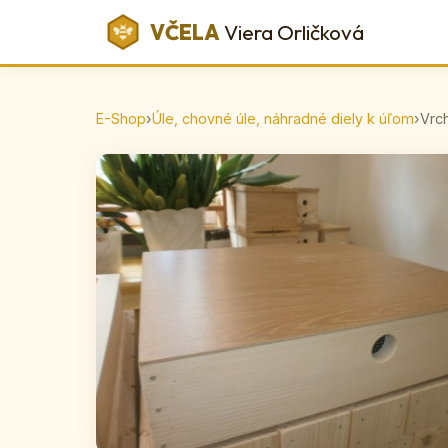
VČELA
Viera Orličková
E-Shop
›
Úle, chovné úle, náhradné diely k úľom
›
Vrc