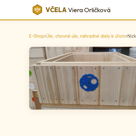
VČELA
Viera Orličková
E-Shop
›
Úle, chovné úle, náhradné diely k úľom
›
Nízk