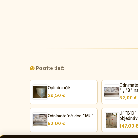
Pozrite tiež:
Odnímate
Oplodniačik
" , "B" n
29,50 €
52,00 €
Úľ "B10" na
Odnímateľné dno "MU"
objednáv
52,00 €
147,00 