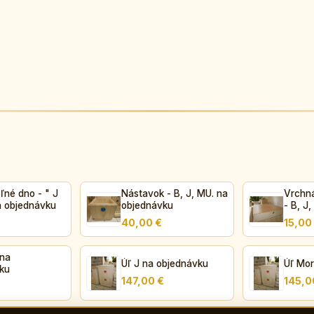
ľné dno - " J
Nástavok - B, J, MU. na
Vrchn
a objednávku
objednávku
- B, J
40,00 €
15,00
Úľ J na objednávku
Úľ Mor
ku
147,00 €
145,0
€