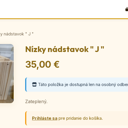
y nádstavok " J "
Nízky nádstavok " J "
35,00 €
Táto položka je dostupná len na osobný odber
Zateplený.
Prihláste sa
pre pridanie do košíka.