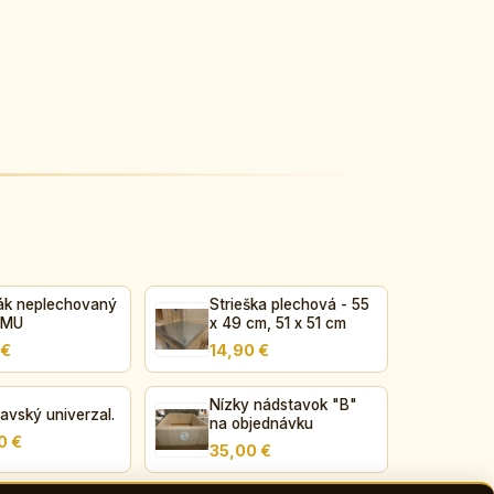
ák neplechovaný
Strieška plechová - 55
, MU
x 49 cm, 51 x 51 cm
 €
14,90 €
Nízky nádstavok "B"
avský univerzal.
na objednávku
0 €
35,00 €