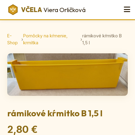
VČELA
Viera Orličková
E-
Pomôcky na kŕmenie,
rámikové kŕmitko B
›
›
Shop
krmítka
1,5 l
rámikové kŕmitko B 1,5 l
2,80 €