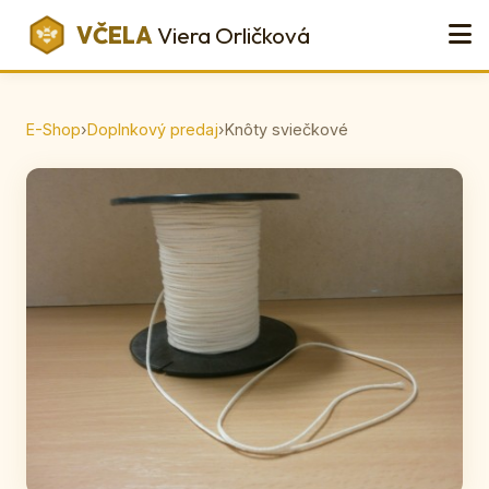
VČELA
Viera Orličková
E-Shop
›
Doplnkový predaj
›
Knôty sviečkové