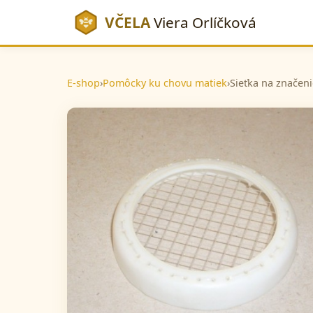
VČELA
Viera Orlíčková
E-shop
›
Pomôcky ku chovu matiek
›
Sieťka na značen