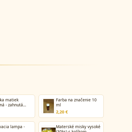
ka matiek
Farba na značenie 10
ná - zahnutá
ml
2,20 €
vacia lampa -
Materské misky vysoké
(30ks) s kolíkom