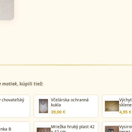
e matiek
, kúpili tiež:
y chovateľský
Včelárska ochranná
Výchyt
kukla
sklene
(fajka)
39,00 €
4,95 €
Mriežka hrubý plast 42
Vysiro
enka B
x 42 cm,
nerez