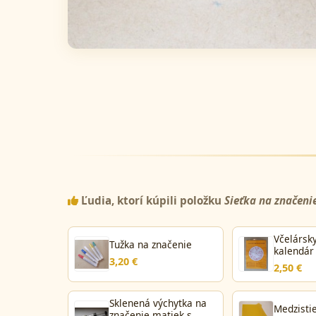
Ľudia, ktorí kúpili položku
Sieťka na značeni
Včelársk
Tužka na značenie
kalendár
3,20 €
2,50 €
Sklenená výchytka na
Medzisti
značenie matiek s