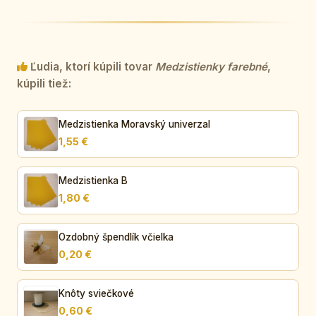
Ľudia, ktorí kúpili tovar
Medzistienky farebné
,
kúpili tiež:
Medzistienka Moravský univerzal
1,55 €
Medzistienka B
1,80 €
Ozdobný špendlík včielka
0,20 €
Knôty sviečkové
0,60 €