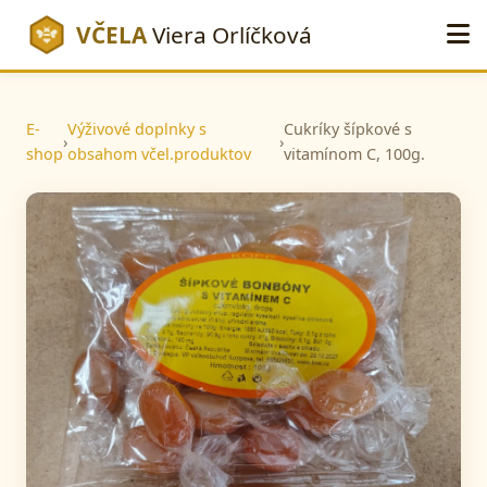
VČELA
Viera Orlíčková
E-
Výživové doplnky s
Cukríky šípkové s
›
›
shop
obsahom včel.produktov
vitamínom C, 100g.