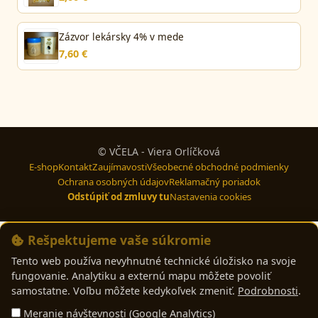
Zázvor lekársky 4% v mede
7,60 €
© VČELA - Viera Orlíčková
E-shop
Kontakt
Zaujímavosti
Všeobecné obchodné podmienky
Ochrana osobných údajov
Reklamačný poriadok
Odstúpiť od zmluvy tu
Nastavenia cookies
Rešpektujeme vaše súkromie
Tento web používa nevyhnutné technické úložisko na svoje
fungovanie. Analytiku a externú mapu môžete povoliť
samostatne. Voľbu môžete kedykoľvek zmeniť.
Podrobnosti
.
Meranie návštevnosti (Google Analytics)