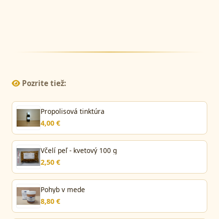
Pozrite tiež:
Propolisová tinktúra
4,00 €
Včelí peľ - kvetový 100 g
2,50 €
Pohyb v mede
8,80 €