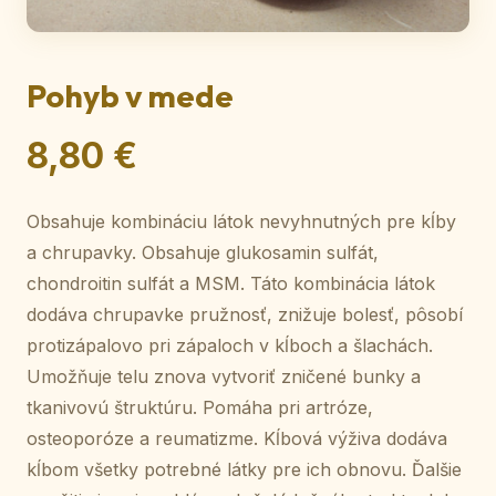
Pohyb v mede
8,80 €
Obsahuje kombináciu látok nevyhnutných pre kĺby
a chrupavky. Obsahuje glukosamin sulfát,
chondroitin sulfát a MSM. Táto kombinácia látok
dodáva chrupavke pružnosť, znižuje bolesť, pôsobí
protizápalovo pri zápaloch v kĺboch a šlachách.
Umožňuje telu znova vytvoriť zničené bunky a
tkanivovú štruktúru. Pomáha pri artróze,
osteoporóze a reumatizme. Kĺbová výživa dodáva
kĺbom všetky potrebné látky pre ich obnovu. Ďalšie