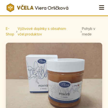
VČELA
Viera Orličková
E-
Výživové doplnky s obsahom
Pohyb v
›
›
Shop
včel.produktov
mede