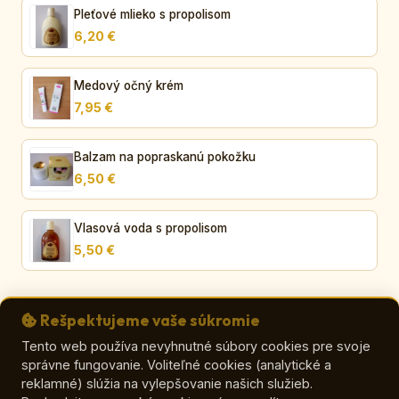
Pleťové mlieko s propolisom
6,20 €
Medový očný krém
7,95 €
Balzam na popraskanú pokožku
6,50 €
Vlasová voda s propolisom
5,50 €
Rešpektujeme vaše súkromie
Tento web používa nevyhnutné súbory cookies pre svoje
správne fungovanie. Voliteľné cookies (analytické a
© VČELA – Viera Orličková
reklamné) slúžia na vylepšovanie našich služieb.
E-shop
|
Kontakt
|
Zaujímavosti o mede
|
O mede
|
Ako vybrať med
|