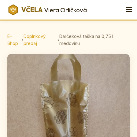
VČELA
Viera Orličková
E-
Doplnkový
Darčeková taška na 0,75 l
›
›
Shop
predaj
medovinu