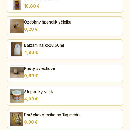
10,60 €
Ozdobný špendlík včielka
0,20 €
Balzam na kožu 50ml
4,80 €
Knôty sviečkové
0,60 €
Štepársky vosk
4,00 €
Darčeková taška na 1kg medu
0,30 €