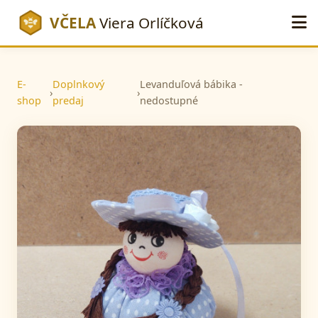
VČELA
Viera Orlíčková
E-
Doplnkový
Levanduľová bábika -
›
›
shop
predaj
nedostupné