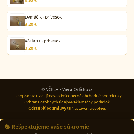
0,35 €
Dymáčik - prívesok
3,20 €
Včelárik - prívesok
3,20 €
© VČELA - Viera Orlíčková
E-shop
Kontakt
Zaujímavosti
Všeobecné obchodné podmienky
Ochrana osobných údajov
Reklamačný poriadok
Odstúpiť od zmluvy tu
Nastavenia cookies
Rešpektujeme vaše súkromie