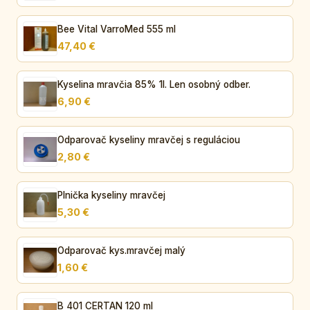
Bee Vital VarroMed 555 ml
47,40 €
Kyselina mravčia 85% 1l. Len osobný odber.
6,90 €
Odparovač kyseliny mravčej s reguláciou
2,80 €
Plnička kyseliny mravčej
5,30 €
Odparovač kys.mravčej malý
1,60 €
B 401 CERTAN 120 ml