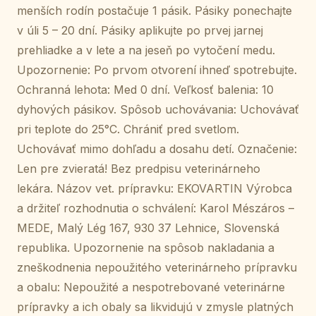
menších rodín postačuje 1 pásik. Pásiky ponechajte
v úli 5 – 20 dní. Pásiky aplikujte po prvej jarnej
prehliadke a v lete a na jeseň po vytočení medu.
Upozornenie: Po prvom otvorení ihneď spotrebujte.
Ochranná lehota: Med 0 dní. Veľkosť balenia: 10
dyhových pásikov. Spôsob uchovávania: Uchovávať
pri teplote do 25°C. Chrániť pred svetlom.
Uchovávať mimo dohľadu a dosahu detí. Označenie:
Len pre zvieratá! Bez predpisu veterinárneho
lekára. Názov vet. prípravku: EKOVARTIN Výrobca
a držiteľ rozhodnutia o schválení: Karol Mészáros –
MEDE, Malý Lég 167, 930 37 Lehnice, Slovenská
republika. Upozornenie na spôsob nakladania a
zneškodnenia nepoužitého veterinárneho prípravku
a obalu: Nepoužité a nespotrebované veterinárne
prípravky a ich obaly sa likvidujú v zmysle platných