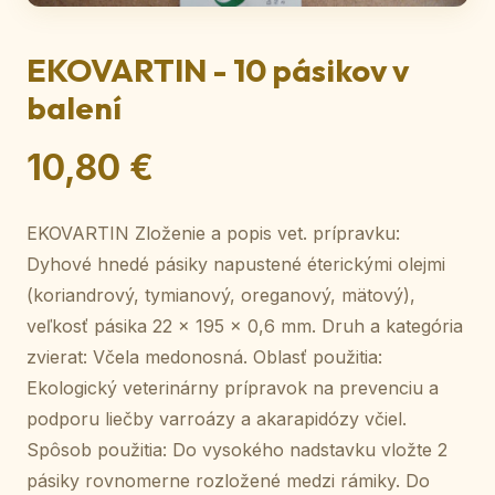
EKOVARTIN - 10 pásikov v
balení
10,80 €
EKOVARTIN Zloženie a popis vet. prípravku:
Dyhové hnedé pásiky napustené éterickými olejmi
(koriandrový, tymianový, oreganový, mätový),
veľkosť pásika 22 x 195 x 0,6 mm. Druh a kategória
zvierat: Včela medonosná. Oblasť použitia:
Ekologický veterinárny prípravok na prevenciu a
podporu liečby varroázy a akarapidózy včiel.
Spôsob použitia: Do vysokého nadstavku vložte 2
pásiky rovnomerne rozložené medzi rámiky. Do