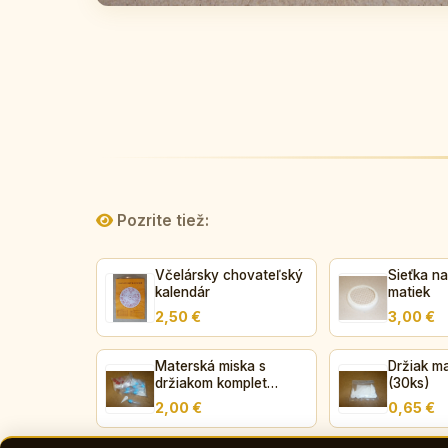
Pozrite tiež:
Včelársky chovateľský
Sieťka n
kalendár
matiek
2,50 €
3,00 €
Materská miska s
Držiak ma
držiakom komplet
(30ks)
(10ks)
2,00 €
0,65 €