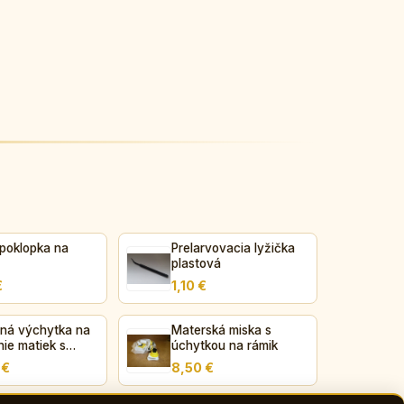
 poklopka na
Prelarvovacia lyžička
plastová
€
1,10 €
ená výchytka na
Materská miska s
ie matiek s
úchytkou na rámik
om
 €
8,50 €