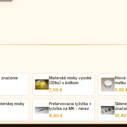
a značenie
Materské misky vysoké
Ihlová
(30ks) s kolíkom
matku
2,00 €
3,65 
terskej misky
Prelarvovacia lyžička +
Sklen
lyžička na MK - nerez
značen
piest
8,60 €
10,80