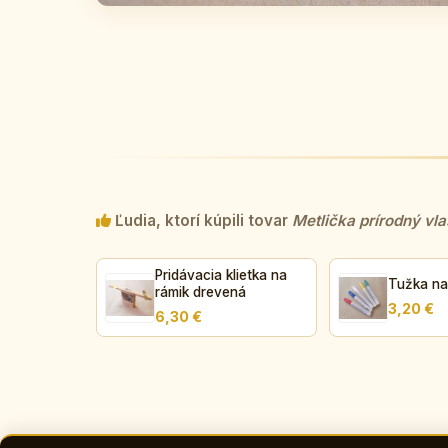
Ľudia, ktorí kúpili tovar
Metlička prírodný vla
Pridávacia klietka na
Tužka na
rámik drevená
3,20 €
6,30 €