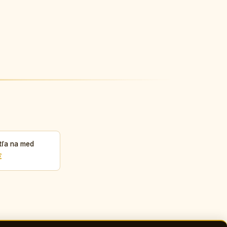
tľa na med
€