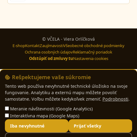
© VČELA - Viera Orlíčková
E-shop
Kontakt
Zaujímavosti
Všeobecné obchodné podmienky
Ochrana osobných údajov
Reklamačný poriadok
Odstúpiť od zmluvy tu
Nastavenia cookies
Rešpektujeme vaše súkromie
Tento web používa nevyhnutné technické úložisko na svoje
fungovanie. Analytiku a externú mapu môžete povoliť
samostatne. Voľbu môžete kedykoľvek zmeniť.
Podrobnosti
.
Meranie návštevnosti (Google Analytics)
Interaktívna mapa (Google Maps)
Iba nevyhnutné
Prijať všetky