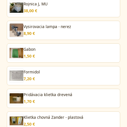
Rojnica J, MU
38,00 €
Vysirovacia lampa - nerez
8,90 €
Gabon
1,50 €
Formidol
7,20 €
Pridávacia klietka drevená
1,70 €
Klietka chovná Zander - plastová
2,50 €