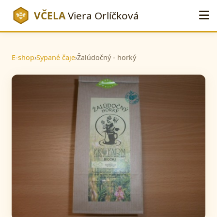
VČELA
Viera Orlíčková
E-shop
›
Sypané čaje
›
Žalúdočný - horký