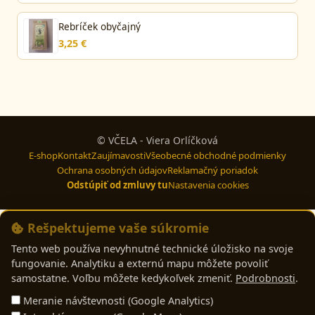
Rebríček obyčajný
3,25 €
© VČELA - Viera Orlíčková
E-shop
Kontakt
Zaujímavosti
Všeobecné obchodné podmienky
Ochrana osobných údajov
Reklamačný poriadok
Odstúpiť od zmluvy tu
Nastavenia cookies
Rešpektujeme vaše súkromie
Tento web používa nevyhnutné technické úložisko na svoje
fungovanie. Analytiku a externú mapu môžete povoliť
samostatne. Voľbu môžete kedykoľvek zmeniť.
Podrobnosti
.
Meranie návštevnosti (Google Analytics)