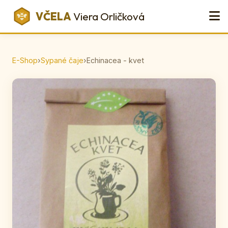
VČELA
Viera Orličková
E-Shop
›
Sypané čaje
›
Echinacea - kvet