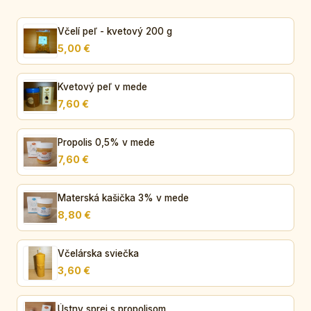
Včelí peľ - kvetový 200 g
5,00 €
Kvetový peľ v mede
7,60 €
Propolis 0,5% v mede
7,60 €
Materská kašička 3% v mede
8,80 €
Včelárska sviečka
3,60 €
Ústny sprej s propolisom