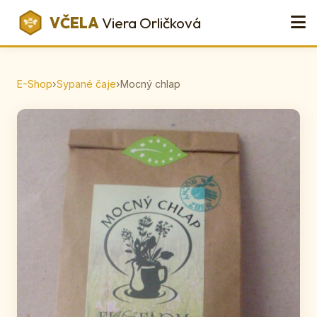
VČELA
Viera Orličková
E-Shop
›
Sypané čaje
›
Mocný chlap