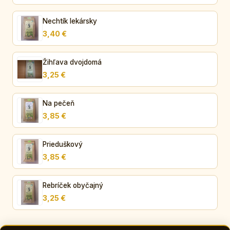
Nechtík lekársky
3,40 €
Žihľava dvojdomá
3,25 €
Na pečeň
3,85 €
Prieduškový
3,85 €
Rebríček obyčajný
3,25 €