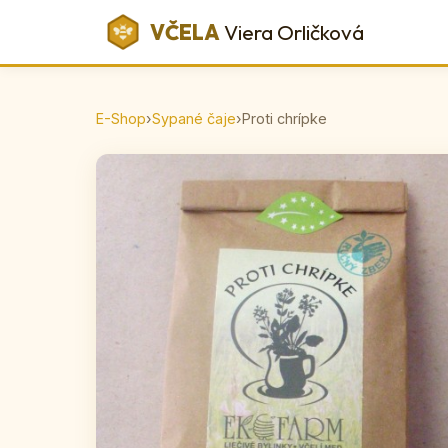
VČELA
Viera Orličková
E-Shop
›
Sypané čaje
›
Proti chrípke