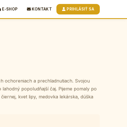
E-SHOP
KONTAKT
PRIHLÁSIŤ SA
ch ochoreniach a prechladnutiach. Svojou
 lahodný popoludňajší čaj. Pijeme pomaly po
čiernej, kvet lipy, medovka lekárska, dúška