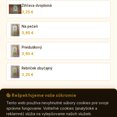
Žihľava dvojdomá
3,25 €
Na pečeň
3,85 €
Prieduškový
3,85 €
Rebríček obyčajný
3,25 €
Rešpektujeme vaše súkromie
Tento web používa nevyhnutné súbory cookies pre svoje
správne fungovanie. Voliteľné cookies (analytické a
© VČELA – Viera Orličková
reklamné) slúžia na vylepšovanie našich služieb.
E-shop
|
Kontakt
|
Zaujímavosti o mede
|
O mede
|
Ako vybrať med
|