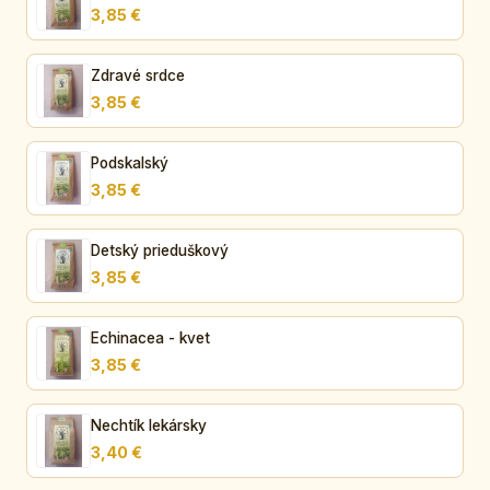
3,85 €
Zdravé srdce
3,85 €
Podskalský
3,85 €
Detský prieduškový
3,85 €
Echinacea - kvet
3,85 €
Nechtík lekársky
3,40 €