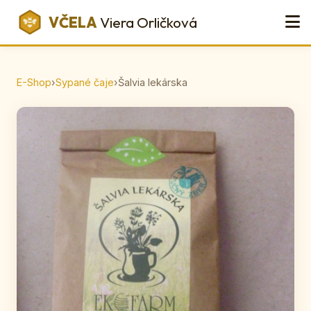
VČELA
Viera Orličková
E-Shop
›
Sypané čaje
›
Šalvia lekárska