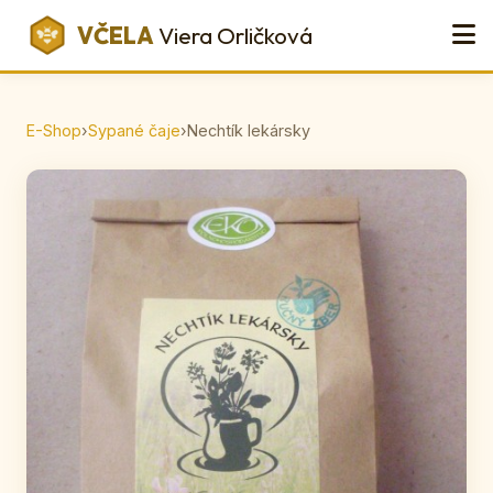
VČELA
Viera Orličková
E-Shop
›
Sypané čaje
›
Nechtík lekársky