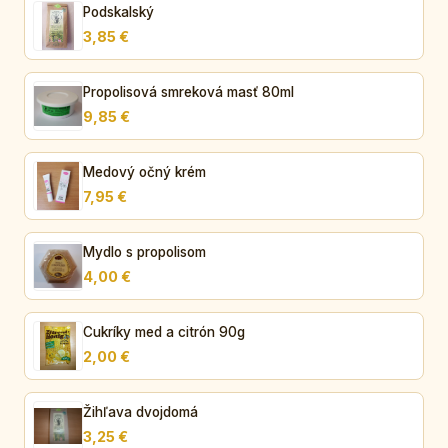
Podskalský
3,85 €
Propolisová smreková masť 80ml
9,85 €
Medový očný krém
7,95 €
Mydlo s propolisom
4,00 €
Cukríky med a citrón 90g
2,00 €
Žihľava dvojdomá
3,25 €