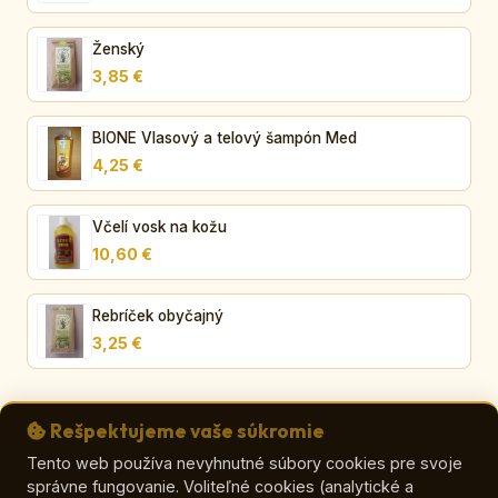
Ženský
3,85 €
BIONE Vlasový a telový šampón Med
4,25 €
Včelí vosk na kožu
10,60 €
Rebríček obyčajný
3,25 €
Rešpektujeme vaše súkromie
Tento web používa nevyhnutné súbory cookies pre svoje
správne fungovanie. Voliteľné cookies (analytické a
© VČELA – Viera Orličková