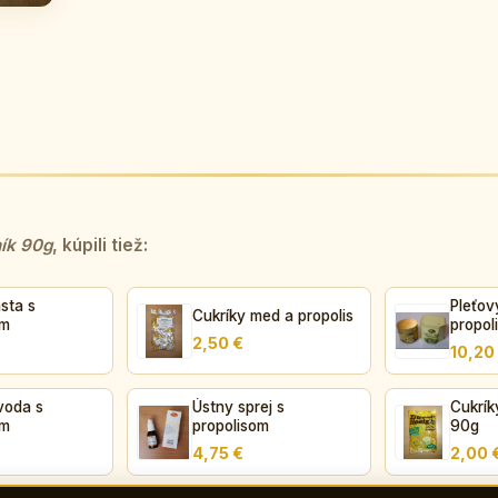
ník 90g
, kúpili tiež:
sta s
Pleťov
Cukríky med a propolis
om
propol
2,50 €
10,20
voda s
Ústny sprej s
Cukrík
om
propolisom
90g
4,75 €
2,00 