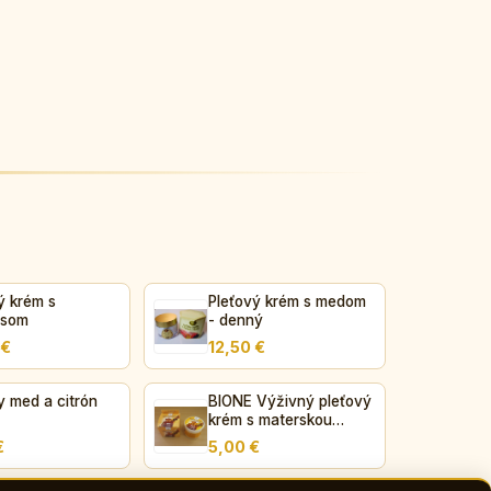
ý krém s
Pleťový krém s medom
isom
- denný
 €
12,50 €
y med a citrón
BIONE Výživný pleťový
krém s materskou
kašičkou med+Q10
€
5,00 €