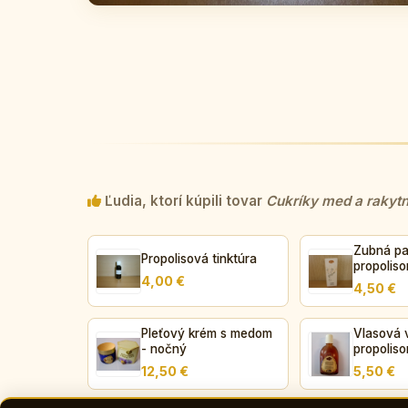
Ľudia, ktorí kúpili tovar
Cukríky med a rakyt
Zubná pa
Propolisová tinktúra
propolis
4,00 €
4,50 €
Pleťový krém s medom
Vlasová 
- nočný
propolis
12,50 €
5,50 €