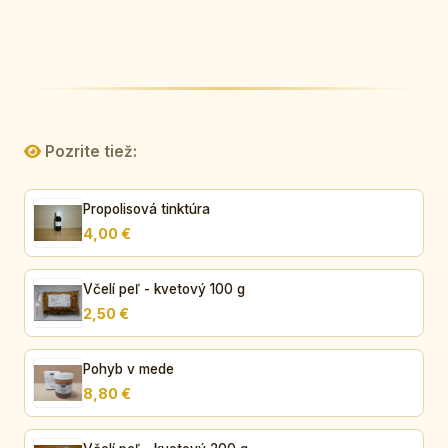
Pozrite tiež:
Propolisová tinktúra
4,00 €
Včelí peľ - kvetový 100 g
2,50 €
Pohyb v mede
8,80 €