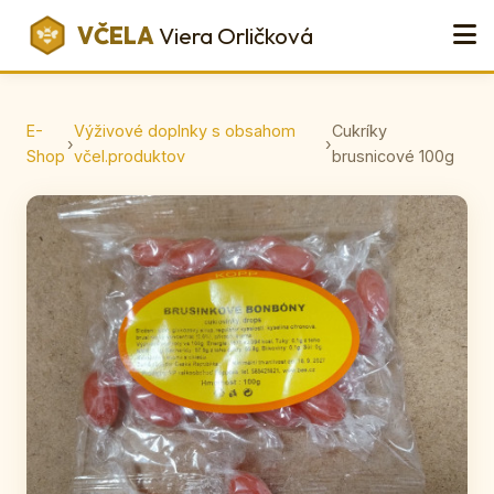
VČELA
Viera Orličková
E-
Výživové doplnky s obsahom
Cukríky
›
›
Shop
včel.produktov
brusnicové 100g