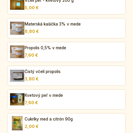
Včelí peľ - kvetový 200 g
5,00 €
Materská kašička 3% v mede
8,80 €
Propolis 0,5% v mede
7,60 €
Čistý včelí propolis
3,80 €
Kvetový peľ v mede
7,60 €
Cukríky med a citrón 90g
2,00 €