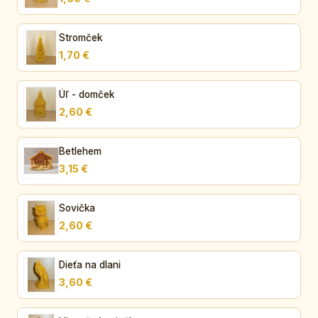
Stromček
1,70 €
Úľ - domček
2,60 €
Betlehem
3,15 €
Sovička
2,60 €
Dieťa na dlani
3,60 €