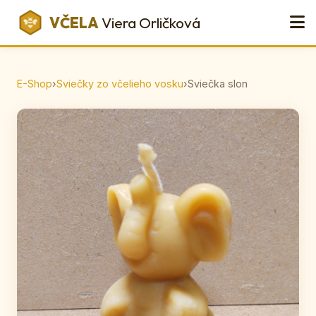
VČELA
Viera Orličková
E-Shop
›
Sviečky zo včelieho vosku
›
Sviečka slon