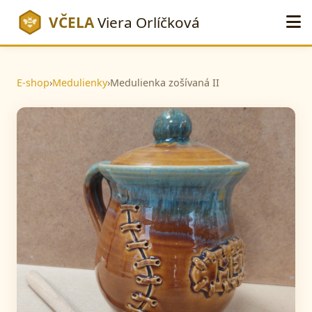
VČELA
Viera Orlíčková
E-shop
›
Medulienky
›
Medulienka zošívaná II