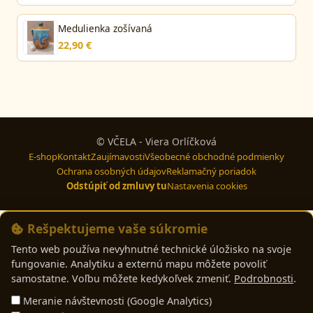
Medulienka zošívaná
22,90 €
© VČELA - Viera Orlíčková
E-shop
Kontakt
Zaujímavosti
Všeobecné obchodné podmienky
Ochrana osobných údajov
Reklamačný poriadok
Odstúpiť od zmluvy tu
Nastavenia cookies
Rešpektujeme vaše súkromie
Tento web používa nevyhnutné technické úložisko na svoje
fungovanie. Analytiku a externú mapu môžete povoliť
samostatne. Voľbu môžete kedykoľvek zmeniť.
Podrobnosti
.
Meranie návštevnosti (Google Analytics)