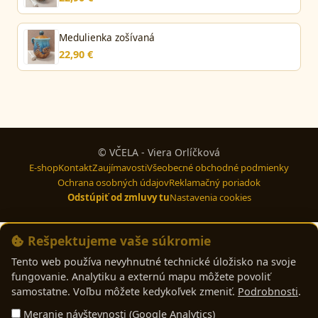
Medulienka zošívaná
22,90 €
© VČELA - Viera Orlíčková
E-shop
Kontakt
Zaujímavosti
Všeobecné obchodné podmienky
Ochrana osobných údajov
Reklamačný poriadok
Odstúpiť od zmluvy tu
Nastavenia cookies
Rešpektujeme vaše súkromie
Tento web používa nevyhnutné technické úložisko na svoje
fungovanie. Analytiku a externú mapu môžete povoliť
samostatne. Voľbu môžete kedykoľvek zmeniť.
Podrobnosti
.
Meranie návštevnosti (Google Analytics)