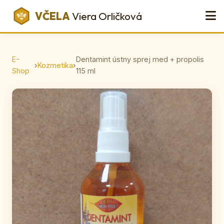
VČELA
Viera Orličková
E-
Dentamint ústny sprej med + propolis
›
Kozmetika
›
Shop
115 ml