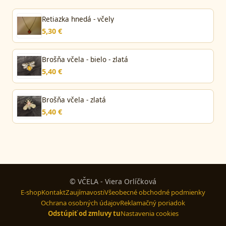
Retiazka hnedá - včely
5,30 €
Brošňa včela - bielo - zlatá
5,40 €
Brošňa včela - zlatá
5,40 €
© VČELA - Viera Orlíčková
E-shop
Kontakt
Zaujímavosti
Všeobecné obchodné podmienky
Ochrana osobných údajov
Reklamačný poriadok
Odstúpiť od zmluvy tu
Nastavenia cookies