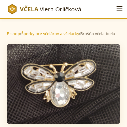
VČELA
Viera Orlíčková
E-shop
›
Šperky pre včelárov a včelárky
›
Brošňa včela biela