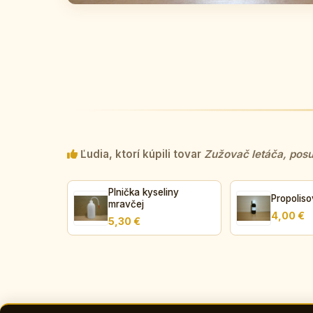
Ľudia, ktorí kúpili tovar
Zužovač letáča, posu
Plnička kyseliny
Propoliso
mravčej
4,00 €
5,30 €