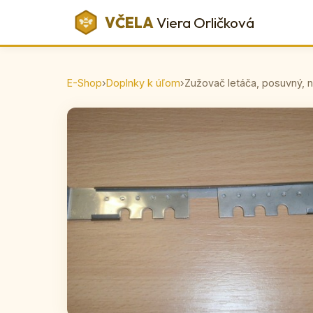
VČELA
Viera Orličková
E-Shop
›
Doplnky k úľom
›
Zužovač letáča, posuvný, 