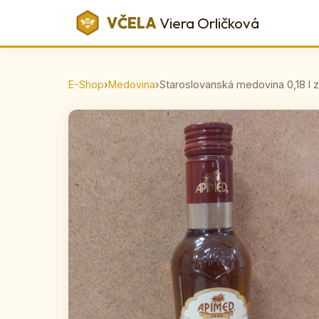
VČELA
Viera Orličková
E-Shop
›
Medovina
›
Staroslovanská medovina 0,18 l 