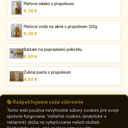
Pleťové mlieko s propolisom
6,20 €
Pleťová voda na akné s propolisom 120g
6,30 €
Balzam na popraskanú pokožku
6,50 €
Zubná pasta s propolisom
4,50 €
Rešpektujeme vaše súkromie
Tento web používa nevyhnutné súbory cookies pre svoje
správne fungovanie. Voliteľné cookies (analytické a
© VČELA – Viera Orličková
reklamné) slúžia na vylepšovanie našich služieb.
E-shop
|
Kontakt
|
Zaujímavosti o mede
|
O mede
|
Ako vybrať med
|