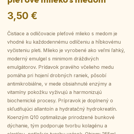
3,50 €
Čistiace a odličovacie pleťové mlieko s medom je
vhodné ku každodennému odlíčeniu a hĺbkovému
vyčisteniu pleti. Mlieko je vyrobené ako veľmi ľahký,
moderný emulgel s minimom dráždivých
emulgátorov. Prídavok pravého včelieho medu
pomáha pri hojení drobných raniek, pôsobí
antimikrobiálne, v mede obsiahnuté enzýmy a
vitamíny pokožku vyživujú a harmonizujú
biochemické procesy. Prípravok je doplnený o
skľudňujúci allantoín a hydratačný hydrokreatín.
Koenzým Q10 optimalizuje prirodzené bunkové
dýchanie, tým podporuje tvorbu kolagénu a
elastínu, potlačuje tvorbu vrások. Objem: 255ml