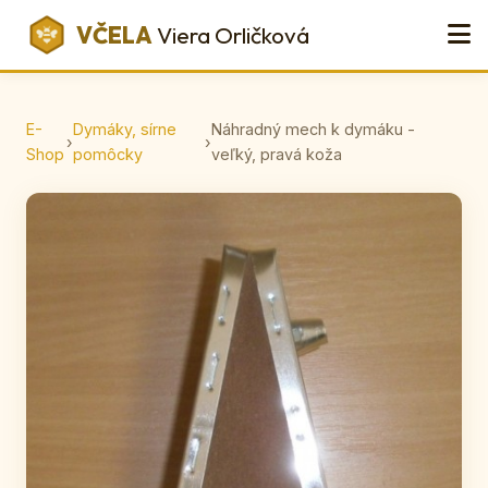
VČELA
Viera Orličková
E-
Dymáky, sírne
Náhradný mech k dymáku -
›
›
Shop
pomôcky
veľký, pravá koža