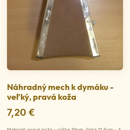
Náhradný mech k dymáku -
veľký, pravá koža
7,20 €
Materiál: pravá koža - výška 19cm, šírka 11,5cm - 4