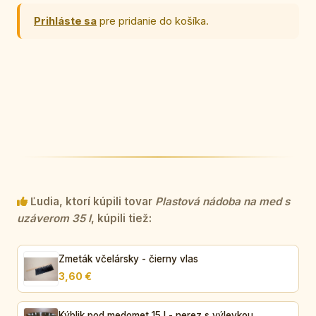
Prihláste sa
pre pridanie do košíka.
Ľudia, ktorí kúpili tovar
Plastová nádoba na med s
uzáverom 35 l
, kúpili tiež:
Zmeták včelársky - čierny vlas
3,60 €
Kýblik pod medomet 15 l - nerez s výlevkou