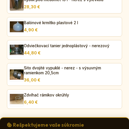
28,30 €
Balónové krmítko plastové 2 l
4,90 €
Odviečkovací tanier jednoplástový - nerezový
44,80 €
Sito dvojité vypuklé - nerez - s výsuvným
ramienkom 20,5cm
36,00 €
Zdvíhač rámikov okrúhly
6,40 €
Rešpektujeme vaše súkromie