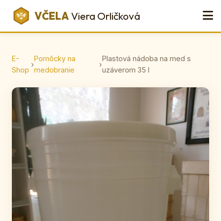
VČELA
Viera Orličková
E-
Pomôcky na
Plastová nádoba na med s
›
›
Shop
medobranie
uzáverom 35 l