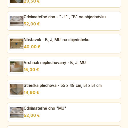
29,50 €
Odnímateľné dno - " J " , "B" na objednávku
52,00 €
Nástavok - B, J, MU. na objednávku
40,00 €
Vrchnák neplechovaný - B, J, MU
15,00 €
Strieška plechová - 55 x 49 cm, 51 x 51 cm
14,90 €
Odnímateľné dno "MU"
52,00 €