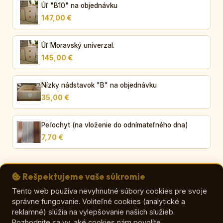
Úľ "B10" na objednávku
147,00 €
Úľ Moravský univerzal.
145,00 €
Nízky nádstavok "B" na objednávku
35,00 €
Peľochyt (na vloženie do odnímateľného dna)
7,70 €
Rešpektujeme vaše súkromie
Tento web používa nevyhnutné súbory cookies pre svoje
správne fungovanie. Voliteľné cookies (analytické a
© VČELA – Viera Orličková
reklamné) slúžia na vylepšovanie našich služieb.
E-shop
|
Kontakt
|
Zaujímavosti o mede
|
O mede
|
Ako vybrať med
|
Rozhodnite sa vy, aké cookies nám povolíte.