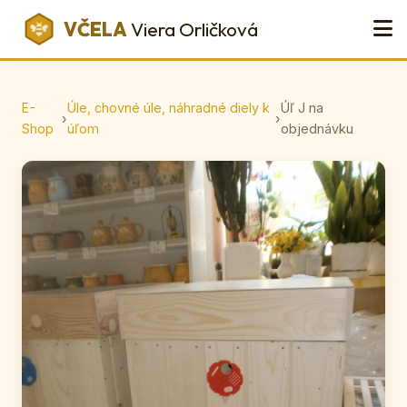
VČELA
Viera Orličková
E-
Úle, chovné úle, náhradné diely k
Úľ J na
›
›
Shop
úľom
objednávku