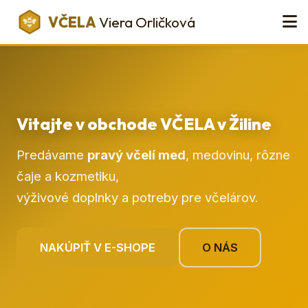
VČELA
Viera Orličková
Vitajte v obchode VČELA v Žiline
Predávame
pravý včelí med
, medovinu, rôzne
čaje a kozmetiku,
výživové doplnky a potreby pre včelárov.
NAKÚPIŤ V E-SHOPE
O NÁS