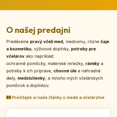
O našej predajni
Predávame
pravý včelí med
, medovinu, rôzne
čaje
a kozmetiku
, výživové doplnky,
potreby pre
včelárov
ako napríklad:
ochranné pomôcky, materské mriežky,
rámiky
a
potreby k ich príprave,
chovné úle
a náhradné
diely,
medzistienky
, a mnoho iných včelárskych
pomôcok a doplnkov.
Prečítajte si naše články o mede a včelárstve